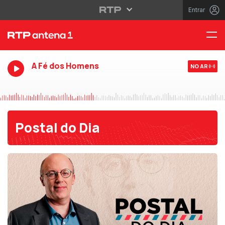
Entrar
A Fé dos Homens
NO AR
Postal do Dia