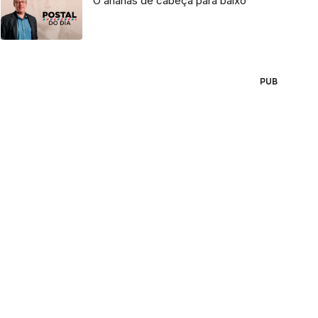
O ananás de cabeça para baixo
PUB