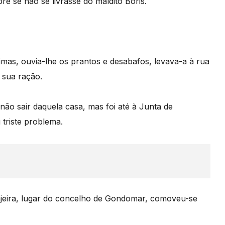
e se não se livrasse do maldito Boris.
mas, ouvia-lhe os prantos e desabafos, levava-a à rua
 sua ração.
ão sair daquela casa, mas foi até à Junta de
triste problema.
njeira, lugar do concelho de Gondomar, comoveu-se