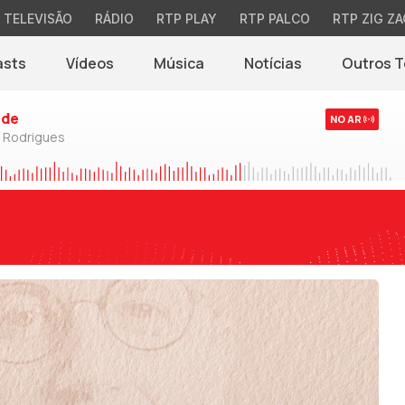
TELEVISÃO
RÁDIO
RTP PLAY
RTP PALCO
RTP ZIG ZA
asts
Vídeos
Música
Notícias
Outros 
(abre em nova jane
rde
NO AR
o Rodrigues