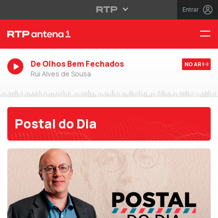
Entrar
De Olhos Bem Fechados
NO AR
Rui Alves de Sousa
Postal do Dia