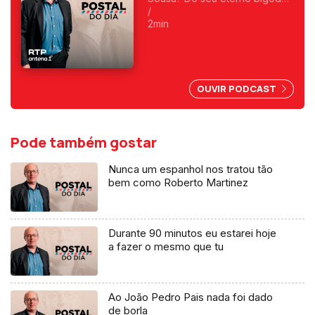
Foi o primeiro a fazer
/
programas da manhã e o
2min
primeiro a ser condenado,
depois do 25 de Abril, por
abuso da liberdade de
imprensa.
OUVIR PODCAST
Pode também gostar
Nunca um espanhol nos tratou tão
bem como Roberto Martinez
Durante 90 minutos eu estarei hoje
a fazer o mesmo que tu
Ao João Pedro Pais nada foi dado
de borla