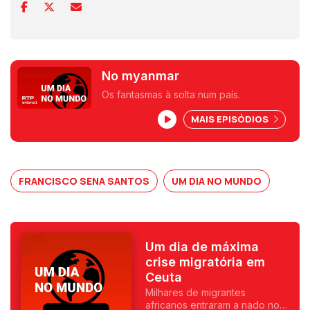
No myanmar
Os fantasmas à solta num país.
MAIS EPISÓDIOS
FRANCISCO SENA SANTOS
UM DIA NO MUNDO
Um dia de máxima
crise migratória em
Ceuta
Milhares de migrantes
africanos entraram a nado no