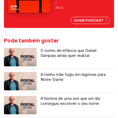
enclave espanhol. Fica
/
exposta uma chantagem
4min
marroquina por causa do Saara
Ocidental. Uma crónica de
OUVIR PODCAST
Francisco Sena Santos.
Pode também gostar
O sonho de infância que Daniel
Sampaio ainda quer realizar
A minha mãe fugiu em lágrimas para
Notre-Dame
A história de uma avó que um dia
conseguiu escrever o seu nome