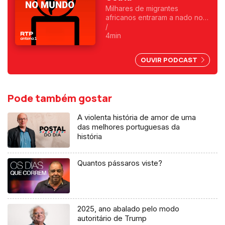
Milhares de migrantes
africanos entraram a nado no
enclave espanhol. Fica
/
exposta uma chantagem
4min
marroquina por causa do Saara
Ocidental. Uma crónica de
OUVIR PODCAST
Francisco Sena Santos.
Pode também gostar
A violenta história de amor de uma
das melhores portuguesas da
história
Quantos pássaros viste?
2025, ano abalado pelo modo
autoritário de Trump