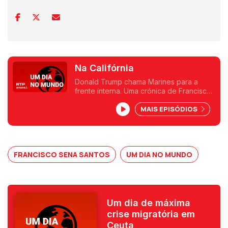
Na Califórnia
Donald Trump chama Marines para a
frente interna. Uma crónica de Francisco
Sena Santos.
MAIS EPISÓDIOS
FRANCISCO SENA SANTOS
UM DIA NO MUNDO
Um dia de máxima
crise migratória em
Ceuta