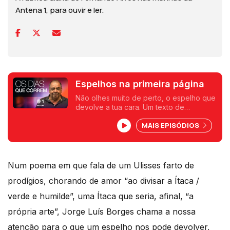
Antena 1, para ouvir e ler.
Espelhos na primeira página
Não olhes muito de perto, o espelho que
devolve a tua cara. Um texto de
Fernando Alves.
MAIS EPISÓDIOS
Num poema em que fala de um Ulisses farto de
prodígios, chorando de amor “ao divisar a Ítaca /
verde e humilde”, uma Ítaca que seria, afinal, “a
própria arte”, Jorge Luís Borges chama a nossa
atenção para o que um espelho nos pode devolver,