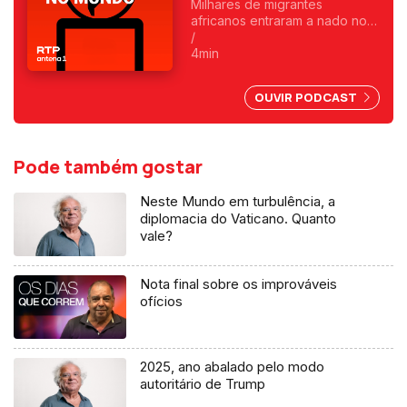
Milhares de migrantes
africanos entraram a nado no
enclave espanhol. Fica
/
exposta uma chantagem
4min
marroquina por causa do Saara
Ocidental. Uma crónica de
OUVIR PODCAST
Francisco Sena Santos.
Pode também gostar
Neste Mundo em turbulência, a
diplomacia do Vaticano. Quanto
vale?
Nota final sobre os improváveis
ofícios
2025, ano abalado pelo modo
autoritário de Trump