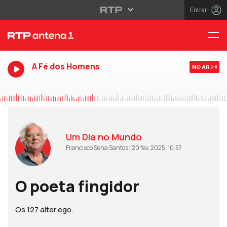
Entrar
A Fé dos Homens
NO AR
Um Dia no Mundo
Francisco Sena Santos | 20 fev, 2025, 10:57
O poeta fingidor
Os 127 alter ego.