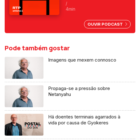
enclave espanhol. Fica
/
exposta uma chantagem
4min
marroquina por causa do Saara
Ocidental. Uma crónica de
OUVIR PODCAST
Francisco Sena Santos.
Pode também gostar
Imagens que mexem connosco
Propaga-se a pressão sobre
Netanyahu
Há doentes terminais agarrados à
vida por causa de Gyokeres