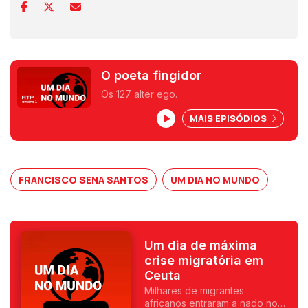
O poeta fingidor
Os 127 alter ego.
MAIS EPISÓDIOS
FRANCISCO SENA SANTOS
UM DIA NO MUNDO
Um dia de máxima
crise migratória em
Ceuta
Milhares de migrantes
africanos entraram a nado no