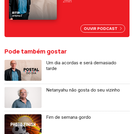
programas da manhã e o
2min
primeiro a ser condenado,
depois do 25 de Abril, por
abuso da liberdade de
imprensa.
OUVIR PODCAST
Pode também gostar
Um dia acordas e será demasiado
tarde
Netanyahu não gosta do seu vizinho
Fim de semana gordo