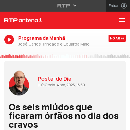
Entrar
Programa da Manhã
NO AR
José Carlos Trindade e Eduarda Maio
Postal do Dia
Luís Osório | 4 abr, 2025, 18:50
Os seis miúdos que
ficaram órfãos no dia dos
cravos