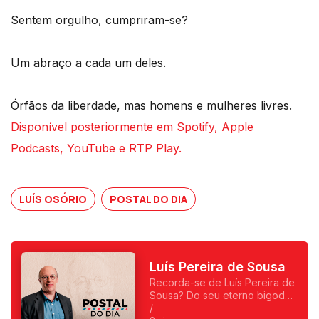
Sentem orgulho, cumpriram-se?
Um abraço a cada um deles.
Órfãos da liberdade, mas homens e mulheres livres.
Disponível posteriormente em Spotify, Apple
Podcasts, YouTube e RTP Play.
LUÍS OSÓRIO
POSTAL DO DIA
Luís Pereira de Sousa
Recorda-se de Luís Pereira de
Sousa? Do seu eterno bigode?
Foi o primeiro a fazer
/