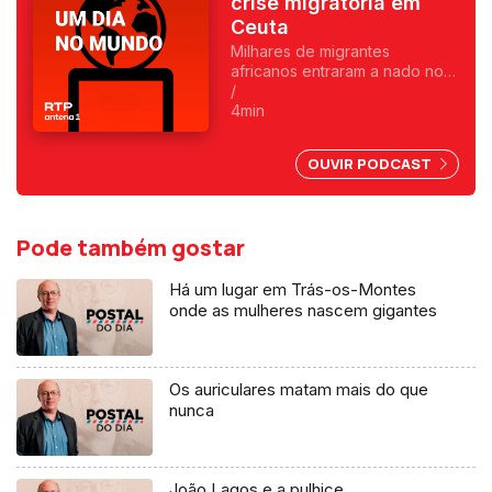
crise migratória em
Ceuta
Milhares de migrantes
africanos entraram a nado no
enclave espanhol. Fica
/
exposta uma chantagem
4min
marroquina por causa do Saara
Ocidental. Uma crónica de
OUVIR PODCAST
Francisco Sena Santos.
Pode também gostar
Há um lugar em Trás-os-Montes
onde as mulheres nascem gigantes
Os auriculares matam mais do que
nunca
João Lagos e a pulhice