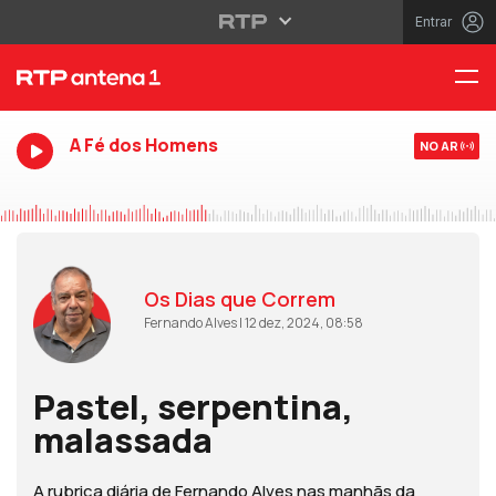
Entrar
A Fé dos Homens
NO AR
Os Dias que Correm
Fernando Alves | 12 dez, 2024, 08:58
Pastel, serpentina,
malassada
A rubrica diária de Fernando Alves nas manhãs da