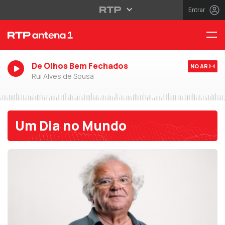
Entrar
De Olhos Bem Fechados
NO AR
Rui Alves de Sousa
Um Dia no Mundo