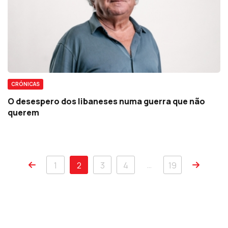
CRÓNICAS
O desespero dos libaneses numa guerra que não
querem
…
1
2
3
4
19