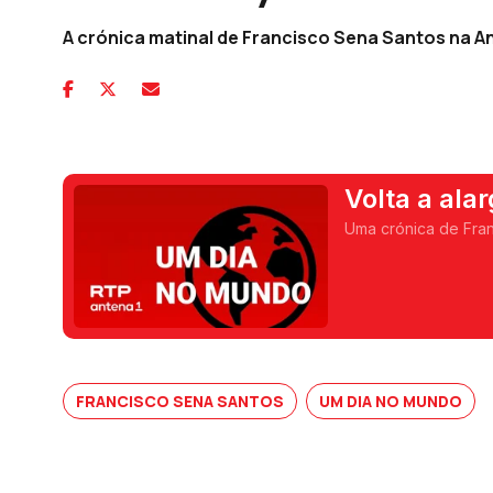
A crónica matinal de Francisco Sena Santos na An
Volta a ala
Netanyahu
Uma crónica de Fran
FRANCISCO SENA SANTOS
UM DIA NO MUNDO