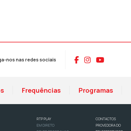
Aceder ao Face
Aceder ao I
Aceder 
ga-nos nas redes sociais
os
Frequências
Programas
RTP PLAY
CONTACTOS
EM DIRETO
PROVEDORA DO