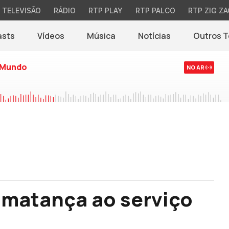
TELEVISÃO
RÁDIO
RTP PLAY
RTP PALCO
RTP ZIG ZA
asts
Vídeos
Música
Notícias
Outros 
(abre em nova jane
 Mundo
NO AR
a matança ao serviço