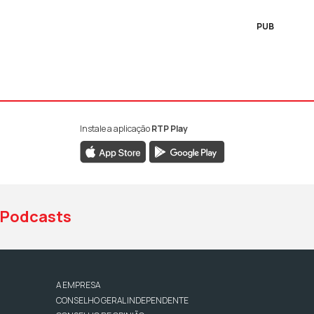
PUB
Instale a aplicação
RTP Play
book da RTP Antena 1
nstagram da RTP Antena 1
ao YouTube da RTP Antena 1
Podcasts
A EMPRESA
CONSELHO GERAL INDEPENDENTE