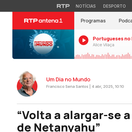
NOTÍCIAS
DESPORTO
Programas
Podc
Portugueses no
Alice Vilaça
Um Dia no Mundo
Francisco Sena Santos | 4 abr, 2025, 10:10
“Volta a alargar-se 
de Netanyahu”