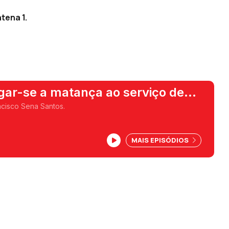
tena 1.
rgar-se a matança ao serviço de
cisco Sena Santos.
MAIS EPISÓDIOS