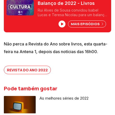
Balanço de 2022 - Livros
Rui Alves de Sousa convidou Isabel
Lucas e Teresa Nicolau para um balanço
do ano literário, marcado por várias
MAIS EPISÓDIOS
novidades e clássicos e pelo centenário
de dois escritores portugueses.
Não perca a Revista do Ano sobre livros, esta quarta-
feira na Antena 1, depois das notícias das 16h00.
REVISTA DO ANO 2022
Pode também gostar
As melhores séries de 2022