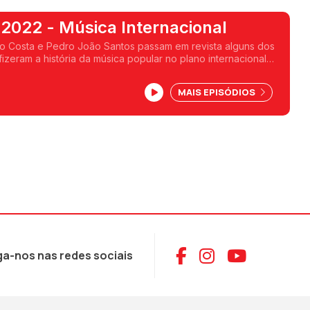
Balanço de 2022 - Música Internacional
ro Costa e Pedro João Santos passam em revista alguns dos
izeram a história da música popular no plano internacional
MAIS EPISÓDIOS
Aceder ao Face
Aceder ao I
Aceder 
ga-nos nas redes sociais