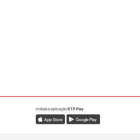
Instale a aplicação
RTP Play
book da RTP Antena 1
nstagram da RTP Antena 1
ao YouTube da RTP Antena 1