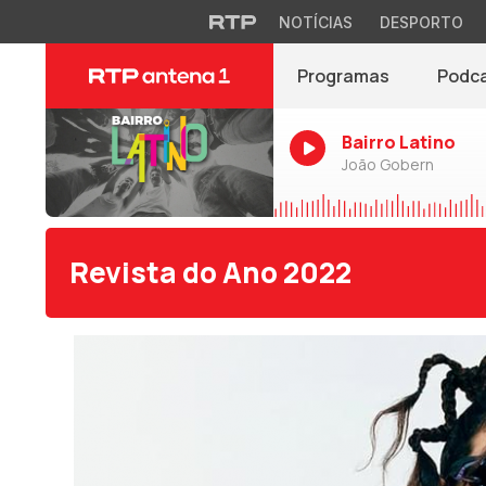
NOTÍCIAS
DESPORTO
Programas
Podc
Bairro Latino
João Gobern
Revista do Ano 2022