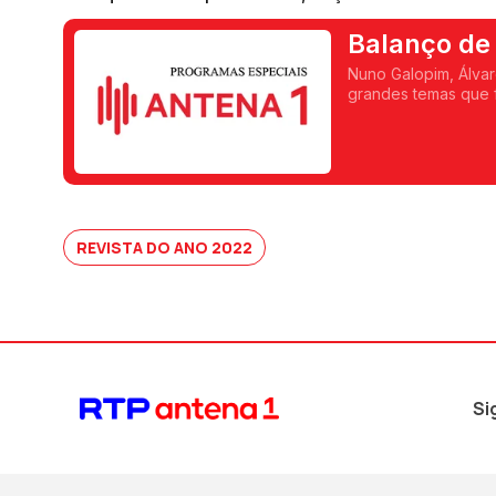
Nuno Galopim, Álva
grandes temas que f
em 2022.
REVISTA DO ANO 2022
Si