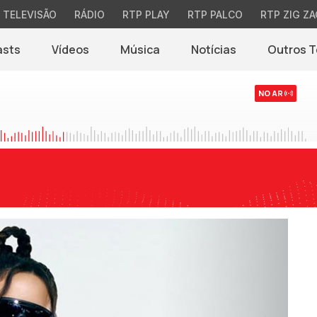
TELEVISÃO
RÁDIO
RTP PLAY
RTP PALCO
RTP ZIG ZA
asts
Vídeos
Música
Notícias
Outros 
(abre em nova jane
NO AR