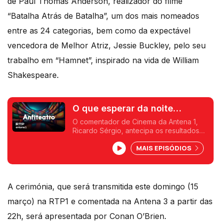
de Paul Thomas Anderson, realizador do filme
“Batalha Atrás de Batalha”, um dos mais nomeados
entre as 24 categorias, bem como da expectável
vencedora de Melhor Atriz, Jessie Buckley, pelo seu
trabalho em “Hamnet”, inspirado na vida de William
Shakespeare.
O que esperar da noite
Óscares, o inevitável e as
O comentador de Cinema da Antena 1,
Ricardo Sérgio, antecipa os resultados
surpresas
da grande noite dos Óscares. As
MAIS EPISÓDIOS
certezas, as dúvidas e as surpresas que
podem acontecer na festa maior do
cinema.
A cerimónia, que será transmitida este domingo (15
março) na RTP1 e comentada na Antena 3 a partir das
22h, será apresentada por Conan O’Brien.