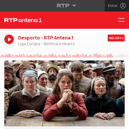
Entrar
Desporto - RTP Antena 1
NO AR
Liga Europa - Benfica x Hearts