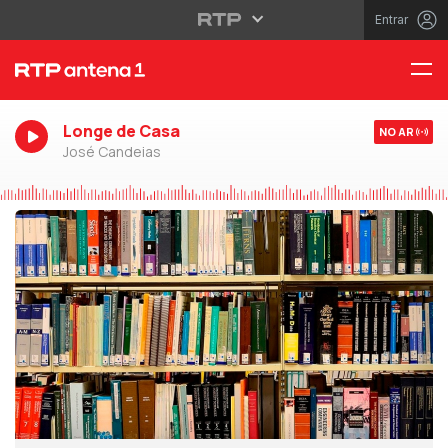
Entrar
Longe de Casa
NO AR
José Candeias