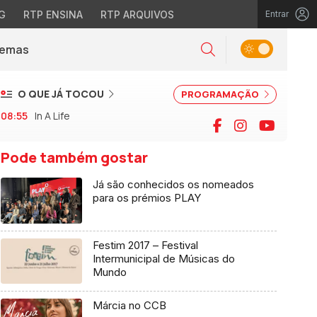
G
RTP ENSINA
RTP ARQUIVOS
Entrar
Alternar tema
Temas
la)
Pesquisar
O QUE JÁ TOCOU
PROGRAMAÇÃO
08:55
In A Life
Facebook
Instagram
YouTu
Pode também gostar
Já são conhecidos os nomeados
para os prémios PLAY
Festim 2017 – Festival
Intermunicipal de Músicas do
Mundo
Márcia no CCB