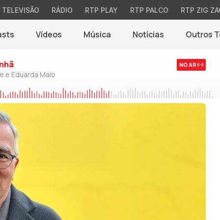
TELEVISÃO
RÁDIO
RTP PLAY
RTP PALCO
RTP ZIG ZA
asts
Vídeos
Música
Notícias
Outros 
(abre em nova jane
nhã
NO AR
de e Eduarda Maio