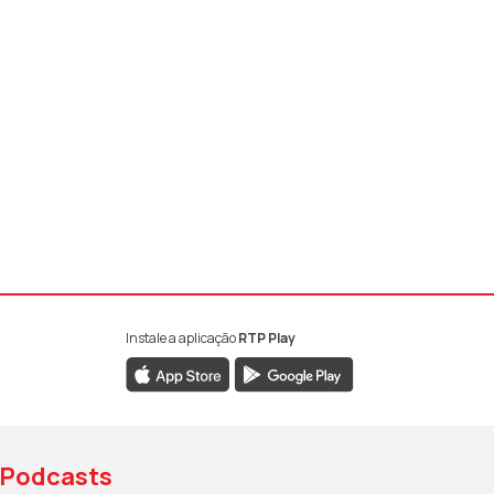
Instale a aplicação
RTP Play
book da RTP Antena 1
nstagram da RTP Antena 1
ao YouTube da RTP Antena 1
Podcasts