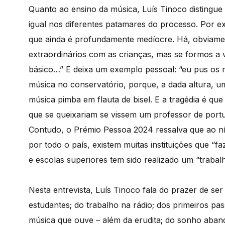
Quanto ao ensino da música, Luís Tinoco distingue
igual nos diferentes patamares do processo. Por e
que ainda é profundamente medíocre. Há, obviame
extraordinários com as crianças, mas se formos a 
básico…” E deixa um exemplo pessoal: “eu pus os m
música no conservatório, porque, a dada altura, 
música pimba em flauta de bisel. E a tragédia é q
que se queixariam se vissem um professor de portug
Contudo, o Prémio Pessoa 2024 ressalva que ao ní
por todo o país, existem muitas instituições que “f
e escolas superiores tem sido realizado um “trabalh
Nesta entrevista, Luís Tinoco fala do prazer de se
estudantes; do trabalho na rádio; dos primeiros pa
música que ouve – além da erudita; do sonho aband