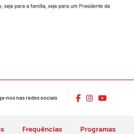
, seja para a família, seja para um Presidente da
Aceder ao Face
Aceder ao I
Aceder 
ga-nos nas redes sociais
os
Frequências
Programas