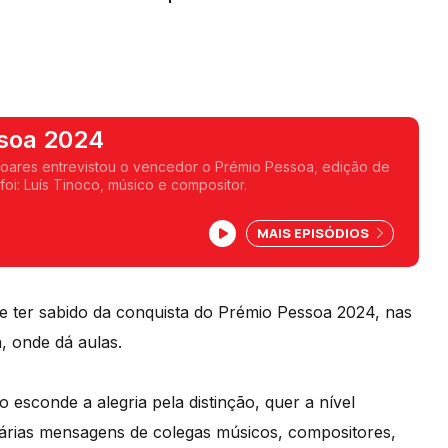
soa 2024
 Soares entrevistou o vencedor o Prémio Pessoa, edição de
oi: Luís Tinoco, músico e compositor.
MAIS EPISÓDIOS
e ter sabido da conquista do Prémio Pessoa 2024, nas
, onde dá aulas.
 esconde a alegria pela distinção, quer a nível
 várias mensagens de colegas músicos, compositores,