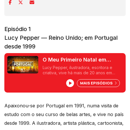
Episódio 1
Lucy Pepper — Reino Unido; em Portugal
desde 1999
O Meu Primeiro Natal em
Portugal - Lucy Pepper
Lucy Pepper, ilustradora, escritora e
criativa, vive há mais de 20 anos em
Portugal. Apaixonada pela nossa
MAIS EPISÓDIOS
gastronomia, defende ainda assim
tradições inglesas como o "Christmas
Pudding". Pedro M. Ribeiro foi saber
mais.
Apaixonou-se por Portugal em 1991, numa visita de
estudo com o seu curso de belas artes, e vive no país
desde 1999. A ilustradora, artista plástica, cartoonista,