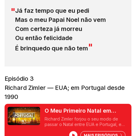
Já faz tempo que eu pedi
Mas o meu Papai Noel não vem
Com certeza já morreu
Ou então felicidade
É brinquedo que não tem
Episódio 3
Richard Zimler — EUA; em Portugal desde
1990
O Meu Primeiro Natal em
Portugal - Richard Zimler
Richard Zimler forjou o seu modo de
passar o Natal entre EUA e Portugal, e
entre a cultura judaica e cristã.
MAIS EPISÓDIOS
Pedro Miguel Ribeiro foi saber o que o