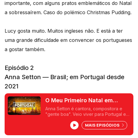
importante, com alguns pratos emblemáticos do Natal
a sobressaírem. Caso do polémico Christmas Pudding.
Lucy gosta muito. Muitos ingleses não. E está a ter
uma grande dificuldade em convencer os portugueses
a gostar também.
Episódio 2
Anna Setton — Brasil; em Portugal desde
2021
O Meu Primeiro Natal em
Portugal - Anna Setton
Anna Setton é cantora, compositora e
"gente boa". Veio viver para Portugal em
Novembro de 2021, no arranque da
MAIS EPISÓDIOS
quadra natalícia.
Adora o nosso Natal, mesmo tendo em
conta o clima diferente. E traz-nos