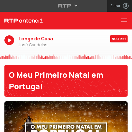
Entrar
Longe de Casa
NO AR
José Candeias
O Meu Primeiro Natal em
Portugal