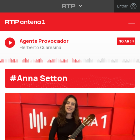
Entrar
Agente Provocador
NO AR
Herberto Quaresma
#Anna Setton