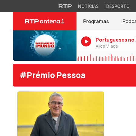
NOTÍCIAS
DESPORTO
Programas
Podc
Portugueses no
Alice Vilaça
#Prémio Pessoa