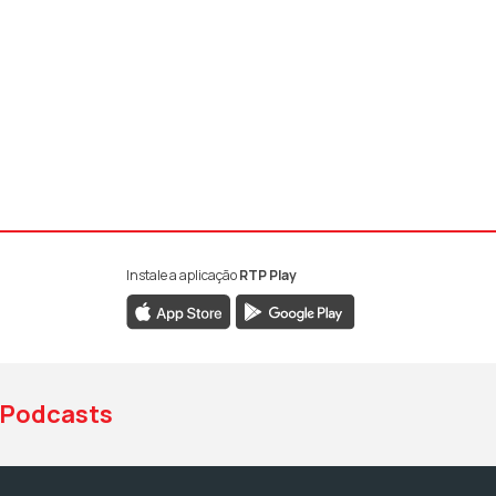
Instale a aplicação
RTP Play
book da RTP Antena 1
nstagram da RTP Antena 1
ao YouTube da RTP Antena 1
Podcasts