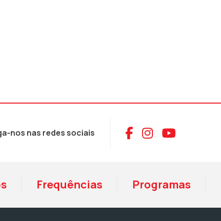
Aceder ao Face
Aceder ao I
Aceder 
ga-nos nas redes sociais
os
Frequências
Programas