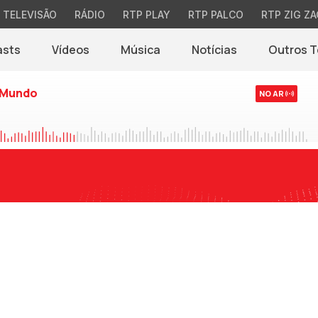
TELEVISÃO
RÁDIO
RTP PLAY
RTP PALCO
RTP ZIG ZA
asts
Vídeos
Música
Notícias
Outros 
(abre em nova jane
 Mundo
NO AR