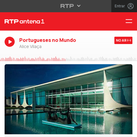
Entrar
Portugueses no Mundo
NO AR
Alice Vilaça