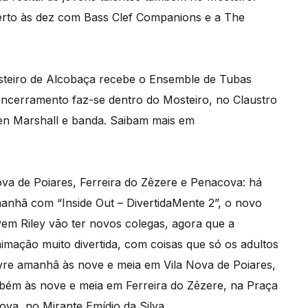
to às dez com Bass Clef Companions e a The
steiro de Alcobaça recebe o Ensemble de Tubas
 o encerramento faz-se dentro do Mosteiro, no Claustro
Oren Marshall e banda. Saibam mais em
va de Poiares, Ferreira do Zêzere e Penacova: há
amanhã com “Inside Out – DivertidaMente 2”, o novo
em Riley vão ter novos colegas, agora que a
imação muito divertida, com coisas que só os adultos
livre amanhã às nove e meia em Vila Nova de Poiares,
ém às nove e meia em Ferreira do Zêzere, na Praça
ova, no Mirante Emídio da Silva.