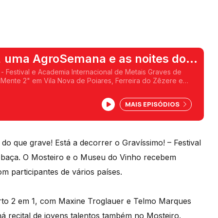
, uma AgroSemana e as noites do
- Festival e Academia Internacional de Metais Graves de
aMente 2" em Vila Nova de Poiares, Ferreira do Zêzere e
a na Póvoa de Varzim e o 38.º Festival do Crato.
MAIS EPISÓDIOS
 que grave! Está a decorrer o Gravíssimo! – Festival
cobaça. O Mosteiro e o Museu do Vinho recebem
m participantes de vários países.
erto 2 em 1, com Maxine Troglauer e Telmo Marques
á recital de jovens talentos também no Mosteiro.