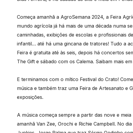
Começa amanhã a AgroSemana 2024, a Feira Agríc
mundo agrícola já há mais de uma década numa s
caminhadas, exibições de escolas e profissionais de
infantil… até há uma gincana de tratores! Tudo a 
Feira é gratuita até às seis, depois há concertos 
The Gift e sábado com os Calema. Saibam mais e
E terminamos com o mítico Festival do Crato! Come
música e também traz uma Feira de Artesanato e G
exposições.
A música começa sempre a partir das nove e meia no
amanhã Van Zee, Orochi e Richie Campbell. No dia 
Junkies, Jorge Palma que traz Sérgio Godinho com