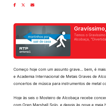
Gravíssimo
Crato
Temos o Gravíssimo 
Alcobaça, "Divertid
Penacova, AgroSeman
Começo hoje com um assunto grave… bem, é mais do
e Academia Internacional de Metais Graves de Al
concertos de música para instrumentos de metal co
Hoje às seis o Mosteiro de Alcobaça recebe conc
com Oren Marshall Solo, e depois às nove e meia h