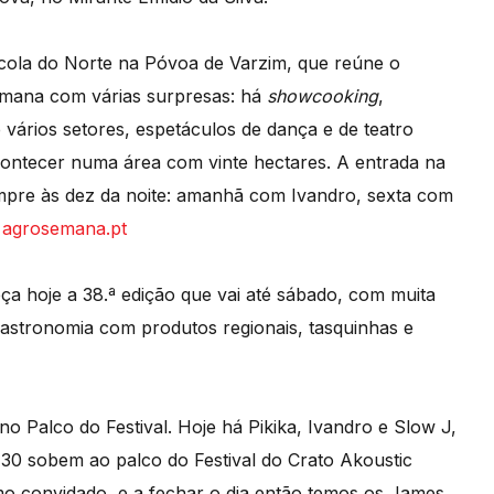
ola do Norte na Póvoa de Varzim, que reúne o
emana com várias surpresas: há
showcooking
,
 vários setores, espetáculos de dança e de teatro
acontecer numa área com vinte hectares. A entrada na
sempre às dez da noite: amanhã com Ivandro, sexta com
m
agrosemana.pt
ça hoje a 38.ª edição que vai até sábado, com muita
astronomia com produtos regionais, tasquinhas e
 Palco do Festival. Hoje há Pikika, Ivandro e Slow J,
30 sobem ao palco do Festival do Crato Akoustic
o convidado, e a fechar o dia então temos os James.