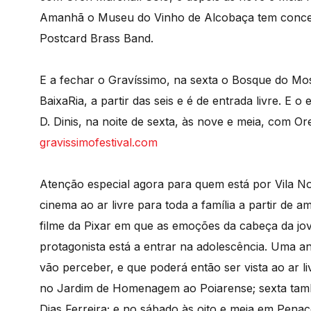
Amanhã o Museu do Vinho de Alcobaça tem concer
Postcard Brass Band.
E a fechar o Gravíssimo, na sexta o Bosque do Mo
BaixaRia, a partir das seis e é de entrada livre. E
D. Dinis, na noite de sexta, às nove e meia, com 
gravissimofestival.com
Atenção especial agora para quem está por Vila No
cinema ao ar livre para toda a família a partir de 
filme da Pixar em que as emoções da cabeça da jov
protagonista está a entrar na adolescência. Uma an
vão perceber, e que poderá então ser vista ao ar 
no Jardim de Homenagem ao Poiarense; sexta tamb
Dias Ferreira; e no sábado às oito e meia em Penac