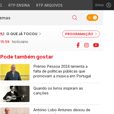
G
RTP ENSINA
RTP ARQUIVOS
Entrar
Alternar tema
Temas
la)
Pesquisar
O QUE JÁ TOCOU
PROGRAMAÇÃO
15:59
Noticiário
Facebook
Instagram
YouTu
Pode também gostar
Prémio Pessoa 2024 lamenta a
falta de políticas públicas que
promovam a música em Portugal
Quando os livros inspiram as
canções
António Lobo Antunes deixou de