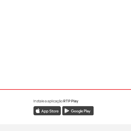
Instale a aplicação
RTP Play
book da RTP Antena 1
nstagram da RTP Antena 1
ao YouTube da RTP Antena 1