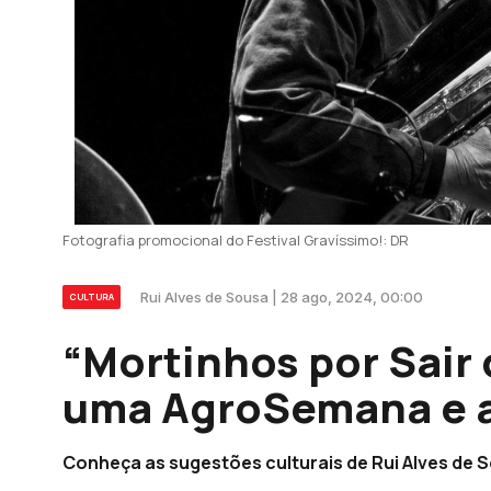
Fotografia promocional do Festival Gravíssimo!: DR
Rui Alves de Sousa | 28 ago, 2024, 00:00
CULTURA
“Mortinhos por Sair 
uma AgroSemana e a
Conheça as sugestões culturais de Rui Alves de 