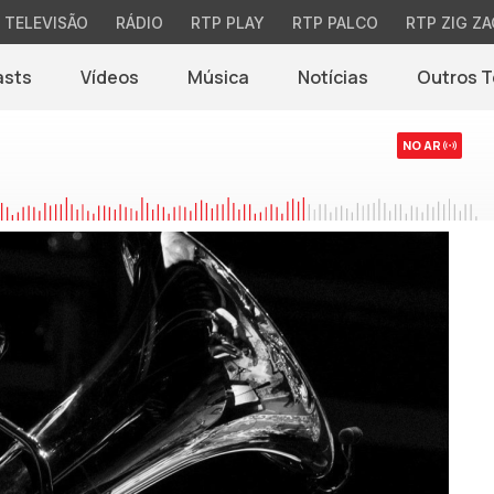
TELEVISÃO
RÁDIO
RTP PLAY
RTP PALCO
RTP ZIG ZA
asts
Vídeos
Música
Notícias
Outros 
(abre em nova jane
NO AR