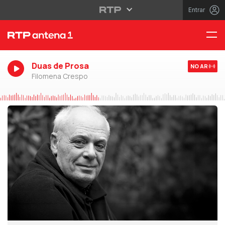
Entrar
Duas de Prosa
NO AR
Filomena Crespo