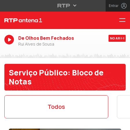
Entrar
De Olhos Bem Fechados
NO AR
Rui Alves de Sousa
Serviço Público: Bloco de
Notas
Todos