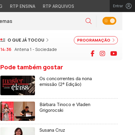
G
RTP ENSINA
RTP ARQUIVOS
Entrar
Alternar tema
Temas
la)
Pesquisar
O QUE JÁ TOCOU
PROGRAMAÇÃO
14:36
Antena 1 - Sociedade
Facebook
Instagram
YouTu
Pode também gostar
Os concorrentes da nona
emissão (2ª Edição)
Bárbara Tinoco e Vladen
Grigorocski
Susana Cruz