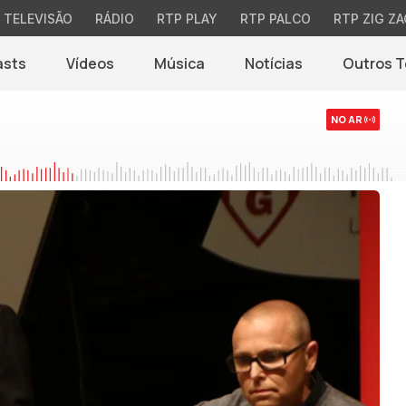
TELEVISÃO
RÁDIO
RTP PLAY
RTP PALCO
RTP ZIG ZA
asts
Vídeos
Música
Notícias
Outros 
(abre em nova jane
NO AR