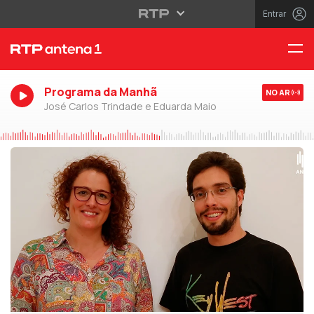
Entrar
Programa da Manhã
NO AR
José Carlos Trindade e Eduarda Maio