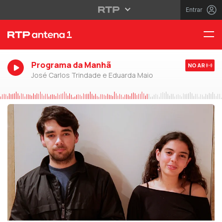
Entrar
Programa da Manhã
NO AR
José Carlos Trindade e Eduarda Maio