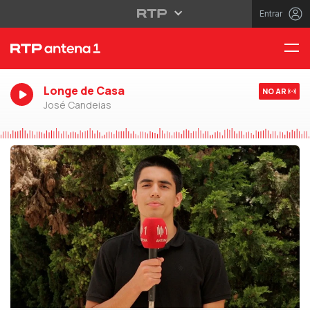
Entrar
Longe de Casa
NO AR
José Candeias