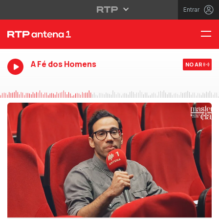
Entrar
A Fé dos Homens
NO AR