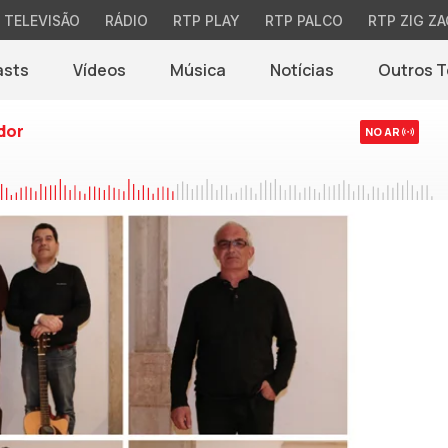
TELEVISÃO
RÁDIO
RTP PLAY
RTP PALCO
RTP ZIG ZA
asts
Vídeos
Música
Notícias
Outros 
(abre em nova jane
dor
NO AR