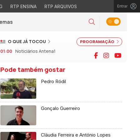
G
RTP ENSINA
RTP ARQUIVOS
Entrar
Alternar tema
Temas
la)
Pesquisar
O QUE JÁ TOCOU
PROGRAMAÇÃO
01:00
Noticiários Antena1
Facebook
Instagram
YouTu
Pode também gostar
Pedro Ródil
Gonçalo Guerreiro
Cláudia Ferreira e António Lopes