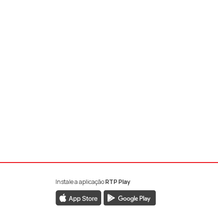
Instale a aplicação
RTP Play
book da RTP Antena 1
nstagram da RTP Antena 1
ao YouTube da RTP Antena 1