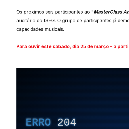
Os próximos seis participantes ao "
MasterClass A
auditório do ISEG. O grupo de participantes já dem
capacidades musicais.
Para ouvir este sábado, dia 25 de março – a parti