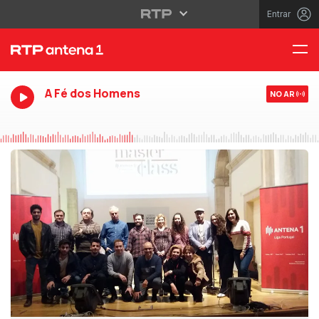
Entrar
A Fé dos Homens
NO AR