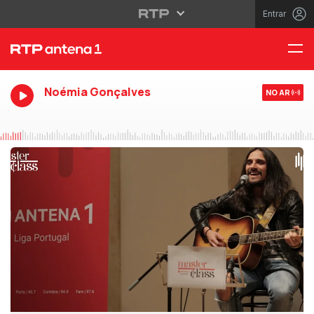
Entrar
Noémia Gonçalves
NO AR