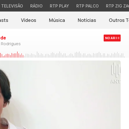
TELEVISÃO
RÁDIO
RTP PLAY
RTP PALCO
RTP ZIG ZA
asts
Vídeos
Música
Notícias
Outros 
(abre em nova jane
rde
NO AR
o Rodrigues