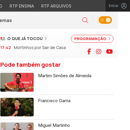
G
RTP ENSINA
RTP ARQUIVOS
Entrar
Alternar tema
Temas
la)
Pesquisar
O QUE JÁ TOCOU
PROGRAMAÇÃO
17:42
Mortinhos por Sair de Casa
Facebook
Instagram
YouTu
Pode também gostar
Martim Simões de Almeida
Francisco Gama
Miguel Martinho