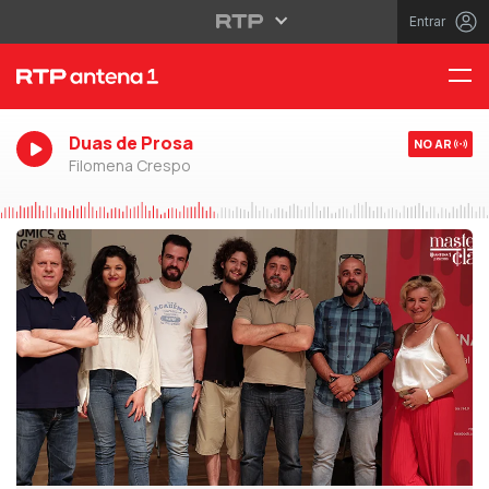
Entrar
Duas de Prosa
NO AR
Filomena Crespo