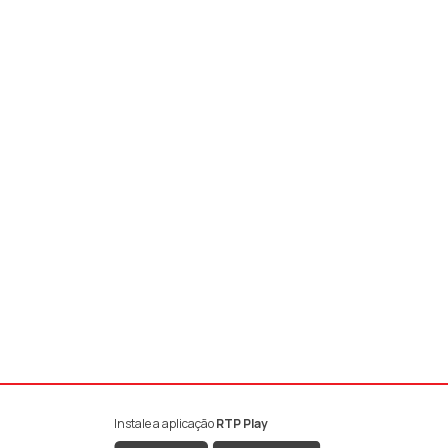
Instale a aplicação
RTP Play
book da RTP Antena 1
nstagram da RTP Antena 1
ao YouTube da RTP Antena 1