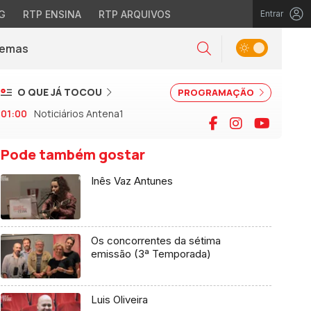
G
RTP ENSINA
RTP ARQUIVOS
Entrar
Alternar tema
Temas
la)
Pesquisar
O QUE JÁ TOCOU
PROGRAMAÇÃO
01:00
Noticiários Antena1
Facebook
Instagram
YouTu
Pode também gostar
Inês Vaz Antunes
Os concorrentes da sétima
emissão (3ª Temporada)
Luis Oliveira