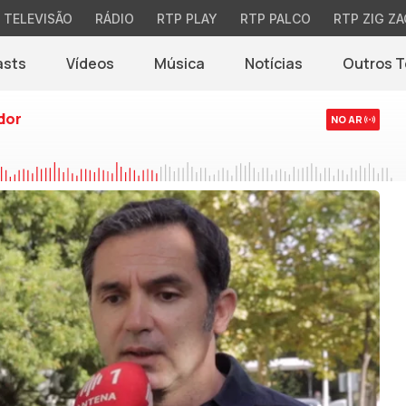
TELEVISÃO
RÁDIO
RTP PLAY
RTP PALCO
RTP ZIG ZA
asts
Vídeos
Música
Notícias
Outros 
(abre em nova jane
dor
NO AR