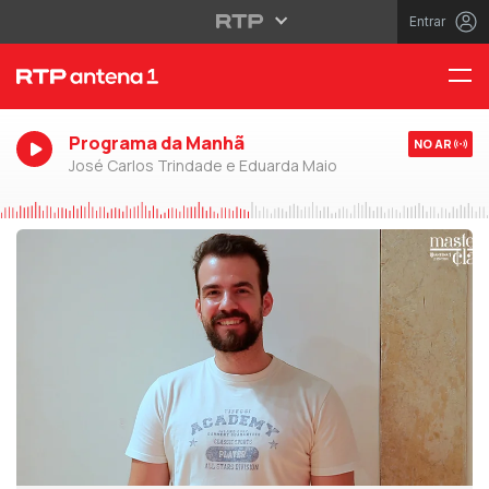
Entrar
Programa da Manhã
NO AR
José Carlos Trindade e Eduarda Maio