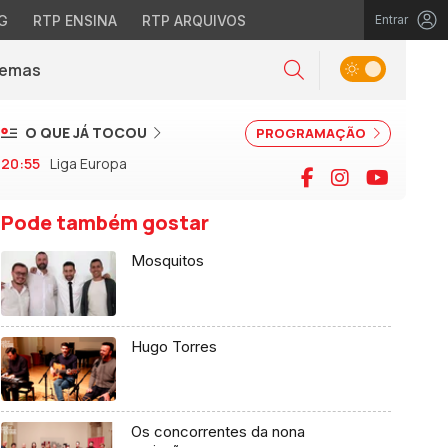
G
RTP ENSINA
RTP ARQUIVOS
Entrar
Alternar tema
Temas
la)
Pesquisar
O QUE JÁ TOCOU
PROGRAMAÇÃO
20:55
Liga Europa
Facebook
Instagram
YouTu
Pode também gostar
Mosquitos
Hugo Torres
Os concorrentes da nona