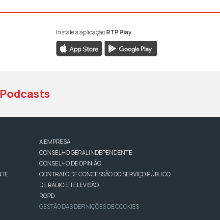
Instale a aplicação
RTP Play
book da RTP Antena 1
nstagram da RTP Antena 1
ao YouTube da RTP Antena 1
Podcasts
A EMPRESA
CONSELHO GERAL INDEPENDENTE
CONSELHO DE OPINIÃO
NTE
CONTRATO DE CONCESSÃO DO SERVIÇO PÚBLICO
DE RÁDIO E TELEVISÃO
RGPD
GESTÃO DAS DEFINIÇÕES DE COOKIES