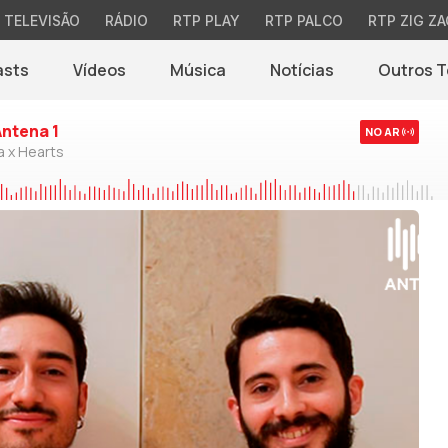
TELEVISÃO
RÁDIO
RTP PLAY
RTP PALCO
RTP ZIG ZA
asts
Vídeos
Música
Notícias
Outros 
(abre em nova jane
Antena 1
NO AR
a x Hearts