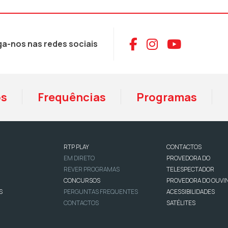
Aceder ao Face
Aceder ao I
Aceder 
ga-nos nas redes sociais
os
Frequências
Programas
RTP PLAY
CONTACTOS
EM DIRETO
PROVEDORA DO
REVER PROGRAMAS
TELESPECTADOR
CONCURSOS
PROVEDORA DO OUVI
S
PERGUNTAS FREQUENTES
ACESSIBILIDADES
CONTACTOS
SATÉLITES