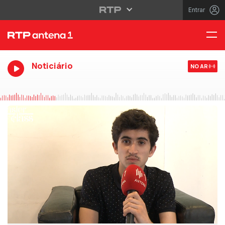
Entrar
Noticiário
NO AR