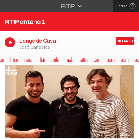
Entrar
Longe de Casa
NO AR
José Candeias