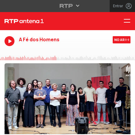
Entrar
A Fé dos Homens
NO AR