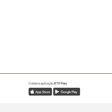
Instale a aplicação
RTP Play
book da RTP Antena 1
nstagram da RTP Antena 1
ao YouTube da RTP Antena 1