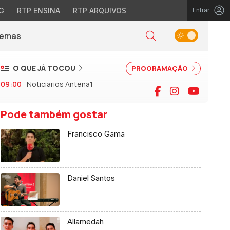
G
RTP ENSINA
RTP ARQUIVOS
Entrar
Alternar tema
Temas
la)
Pesquisar
O QUE JÁ TOCOU
PROGRAMAÇÃO
09:00
Noticiários Antena1
Facebook
Instagram
YouTu
Pode também gostar
Francisco Gama
Daniel Santos
Allamedah