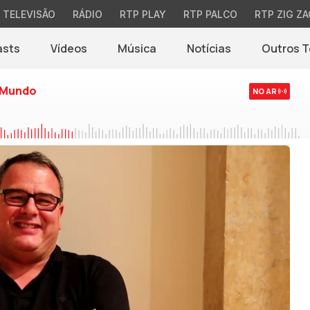
TELEVISÃO
RÁDIO
RTP PLAY
RTP PALCO
RTP ZIG ZA
asts
Vídeos
Música
Notícias
Outros 
(abre em nova jane
 Mundo
NO AR