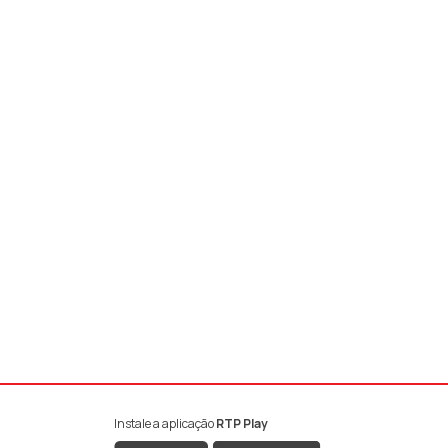
Instale a aplicação
RTP Play
book da RTP Antena 1
nstagram da RTP Antena 1
ao YouTube da RTP Antena 1