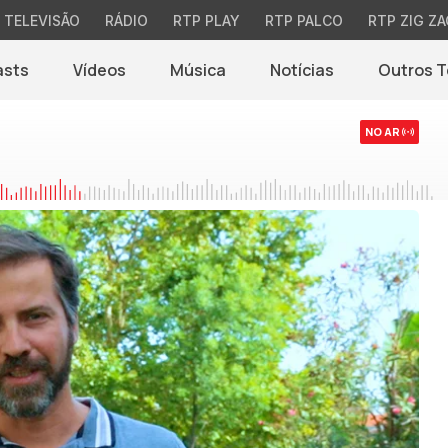
TELEVISÃO
RÁDIO
RTP PLAY
RTP PALCO
RTP ZIG ZA
asts
Vídeos
Música
Notícias
Outros 
(abre em nova jane
NO AR