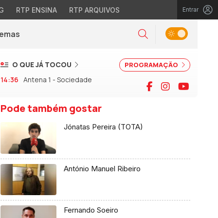
G
RTP ENSINA
RTP ARQUIVOS
Entrar
Alternar tema
Temas
la)
Pesquisar
O QUE JÁ TOCOU
PROGRAMAÇÃO
14:36
Antena 1 - Sociedade
Facebook
Instagram
YouTu
Pode também gostar
Jónatas Pereira (TOTA)
António Manuel Ribeiro
Fernando Soeiro