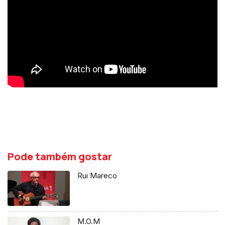
Pode também gostar
Rui Mareco
M.O.M