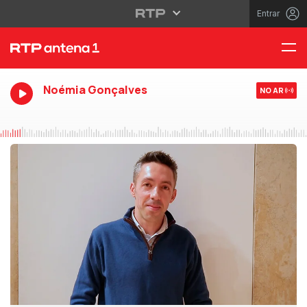
Entrar
Noémia Gonçalves
NO AR