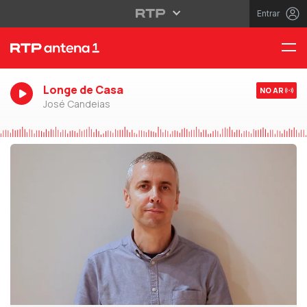
Entrar
Longe de Casa
NO AR
José Candeias