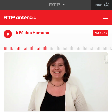
Entrar
A Fé dos Homens
NO AR