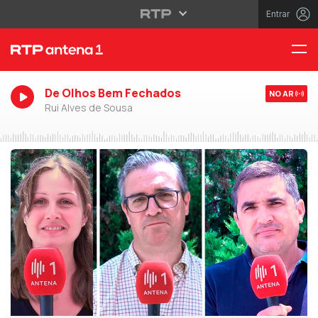
Entrar
De Olhos Bem Fechados
NO AR
Rui Alves de Sousa