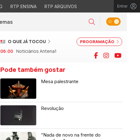
G
RTP ENSINA
RTP ARQUIVOS
Entrar
Alternar tema
Temas
la)
Pesquisar
O QUE JÁ TOCOU
PROGRAMAÇÃO
06:00
Noticiários Antena1
Facebook
Instagram
YouTu
Pode também gostar
Mesa palestrante
Revolução
“Nada de novo na frente do