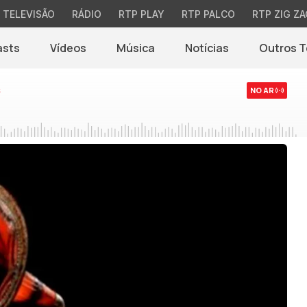
TELEVISÃO
RÁDIO
RTP PLAY
RTP PALCO
RTP ZIG ZA
asts
Vídeos
Música
Notícias
Outros 
(abre em nova jane
s
NO AR