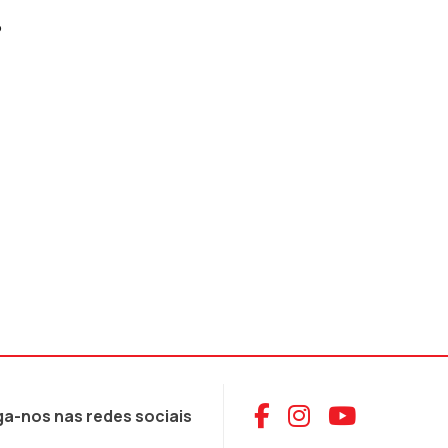
P
Aceder ao Face
Aceder ao I
Aceder 
ga-nos nas redes sociais