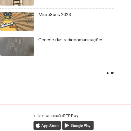
MicroSons 2023
Génese das radiocomunicações
PUB
Instale a aplicação
RTP Play
book da RTP Antena 1
nstagram da RTP Antena 1
ao YouTube da RTP Antena 1