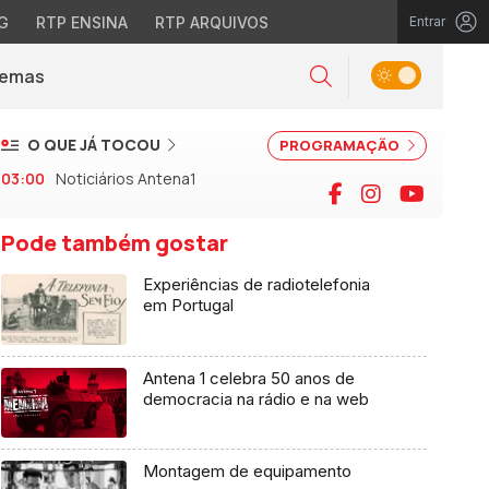
G
RTP ENSINA
RTP ARQUIVOS
Entrar
Alternar tema
Temas
la)
Pesquisar
O QUE JÁ TOCOU
PROGRAMAÇÃO
03:00
Noticiários Antena1
Facebook
Instagram
YouTu
Pode também gostar
Experiências de radiotelefonia
em Portugal
Antena 1 celebra 50 anos de
democracia na rádio e na web
Montagem de equipamento