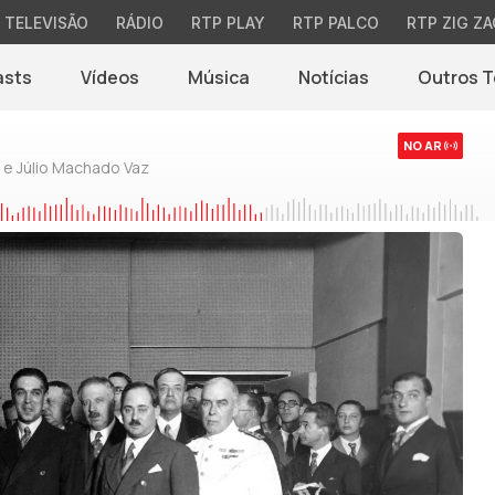
TELEVISÃO
RÁDIO
RTP PLAY
RTP PALCO
RTP ZIG ZA
asts
Vídeos
Música
Notícias
Outros 
(abre em nova jane
NO AR
 e Júlio Machado Vaz